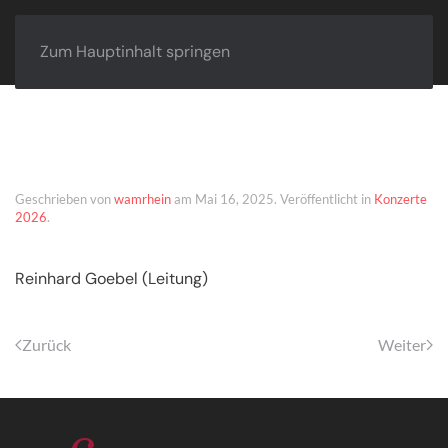
Zum Hauptinhalt springen
Chorin – 16.08.2026
Geschrieben von
wamrhein
am
Mai 16, 2025
. Veröffentlicht in
Konzerte
2026
.
Reinhard Goebel (Leitung)
Zurück
Weiter