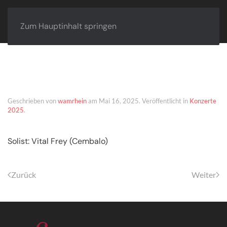
Zum Hauptinhalt springen
Thun (CH) – 29.08.2025
Geschrieben von
wamrhein
am
Mai 16, 2025
. Veröffentlicht in
Konzerte
2025
.
Solist: Vital Frey (Cembalo)
Zurück
Weiter