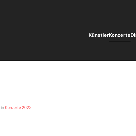
Künstler
Konzerte
Di
ar 2023
t in
Konzerte 2023
.