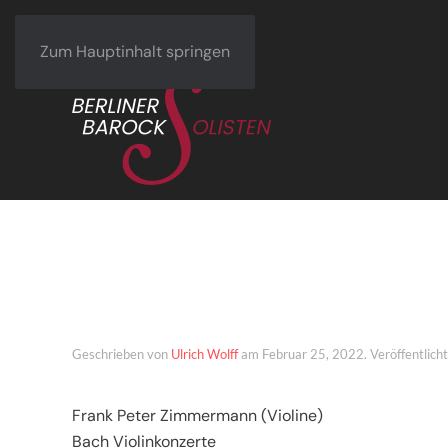
Zum Hauptinhalt springen
Fürth – 25. Febru
Geschrieben von
Ulrich Wolff
am
Februar 25, 2022
. Veröffentlich
Frank Peter Zimmermann (Violine)
Bach Violinkonzerte