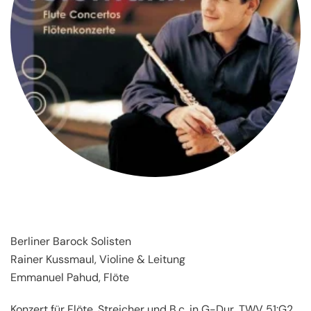
Berliner Barock Solisten
Rainer Kussmaul, Violine & Leitung
Emmanuel Pahud, Flöte
Konzert für Flöte, Streicher und B.c. in G-Dur, TWV 51:G2