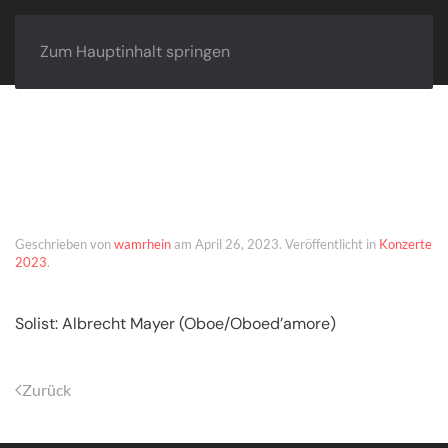
Zum Hauptinhalt springen
Düsseldorf – 03.
Dezember 2023
Geschrieben von
wamrhein
am
April 26, 2023
. Veröffentlicht in
Konzerte
2023
.
Solist: Albrecht Mayer (Oboe/Oboed’amore)
Zurück